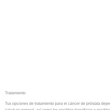
Tratamiento
Tus opciones de tratamiento para el cáncer de próstata depe
salud en general, así como los posibles beneficios o posible