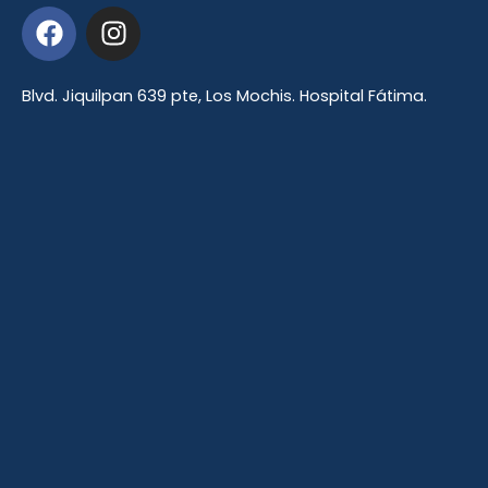
F
I
a
n
c
s
e
t
Blvd. Jiquilpan 639 pte, Los Mochis. Hospital Fátima.
b
a
o
g
o
r
k
a
m